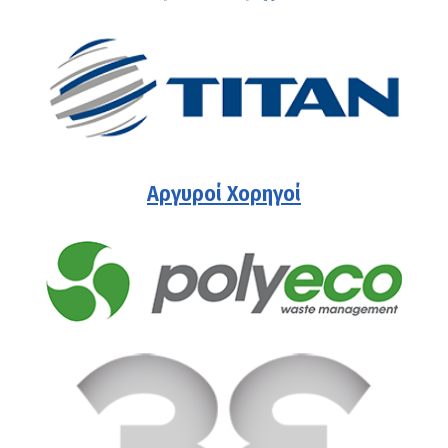
Αργυροί Χορηγοί