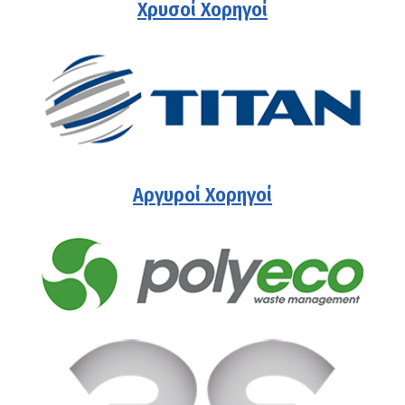
Χρυσοί Χορηγοί
Αργυροί Χορηγοί