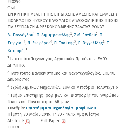
FE0296
Oral
ΣΥΓΚΡΙΤΙΚΗ ΜΕΛΕΤΗ ΤΗΣ ΕΠΙΔΡΑΣΗΣ ΑΜΕΣΗΣ ΚΑΙ ΕΜΜΕΣΗΣ
ΕΦΑΡΜΟΓΗΣ ΨΥΧΡΟΥ ΠΛΑΣΜΑΤΟΣ ΑΤΜΟΣΦΑΙΡΙΚΗΣ ΠΙΕΣΗΣ
ΓΙΑ ΕΞΥΓΙΑΝΣΗ ΦΡΕΣΚΟΚΟΜΜΕΝΗΣ ΣΑΛΑΤΑΣ ΡΟΚΑΣ
1
2
3
Μ. Γιαννόγλου
,
Π. Δημητρακέλλης
,
Ζ.Μ. Ξανθού
,
Π.
4
4
3
2
Στεργίου
,
Ν. Στοφόρος
,
Π. Ταούκης
,
Ε. Γογγολίδης
,
Γ.
1
Κατσαρός
1
Ινστιτούτο Τεχνολογίας Αγροτικών Προϊόντων, ΕΛΓΟ -
ΔΗΜΗΤΡΑ
2
Ινστιτούτο Νανοεπιστήμης και Νανοτεχνολογίας, ΕΚΕΦΕ
Δημόκριτος
3
Σχολή Χημικών Μηχανικών, Εθνικό Μετσόβιο Πολυτεχνείο
4
Τμήμα Επιστήμης Τροφίμων και Διατροφής του Ανθρώπου,
Γεωπονικό Πανεπιστήμιο Αθηνών
Συνεδρία:
Επιστήμη και Τεχνολογία Τροφίμων II
Πέμπτη, 30 Μαίου 2019, 14:30 - 16:15, Αμφιθέατρο
Abstract:
- Full Paper:
FE0238