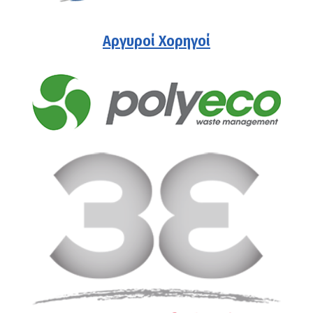
Αργυροί Χορηγοί