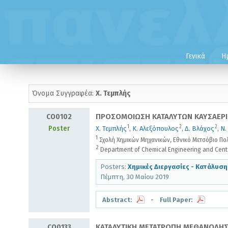
Γενικά
Η
Όνομα Συγγραφέα:
Χ. Τεμπλής
CO0102
ΠΡΟΣΟΜΟΙΩΣΗ ΚΑΤΑΛΥΤΩΝ ΚΑΥΣΑΕΡΙΩ
1
2
2
Poster
Χ. Τεμπλής
,
Κ. Αλεξόπουλος
,
Δ. Βλάχος
,
Ν.
1
Σχολή Χημικών Μηχανικών, Εθνικό Μετσόβιο Πολ
2
Department of Chemical Engineering and Center
Posters:
Χημικές Διεργασίες - Κατάλυση
Πέμπτη, 30 Μαίου 2019
Abstract:
- Full Paper:
CO0133
ΚΑΤΑΛΥΤΙΚΗ ΜΕΤΑΤΡΟΠΗ ΜΕΘΑΝΟΛΗΣ 