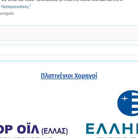
1
. Παπαγιαννάκος
υτεχνείο
Πλατινένιοι Χορηγοί