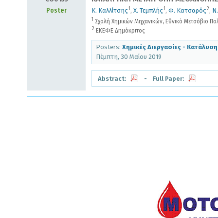
1
1
2
Poster
Κ. Καλλίτσης
,
Χ. Τεμπλής
,
Φ. Κατσαρός
,
Ν
1
Σχολή Χημικών Μηχανικών, Εθνικό Μετσόβιο Πολ
2
ΕΚΕΦΕ Δημόκριτος
Posters:
Χημικές Διεργασίες - Κατάλυση
Πέμπτη, 30 Μαίου 2019
Abstract:
- Full Paper: