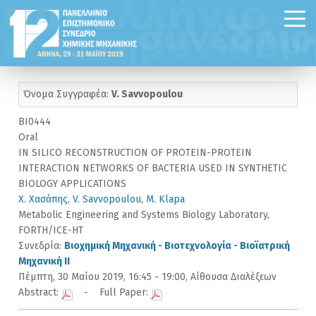
Όνομα Συγγραφέα:
V. Savvopoulou
BI0444
Oral
IN SILICO RECONSTRUCTION OF PROTEIN-PROTEIN
INTERACTION NETWORKS OF BACTERIA USED IN SYNTHETIC
BIOLOGY APPLICATIONS
Χ. Χασάπης
,
V. Savvopoulou
,
M. Klapa
Metabolic Engineering and Systems Biology Laboratory,
FORTH/ICE-HT
Συνεδρία:
Βιοχημική Μηχανική - Βιοτεχνολογία - Βιοϊατρική
Μηχανική II
Πέμπτη, 30 Μαίου 2019, 16:45 - 19:00, Αίθουσα Διαλέξεων
Abstract:
- Full Paper: