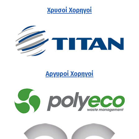
Χρυσοί Χορηγοί
Αργυροί Χορηγοί