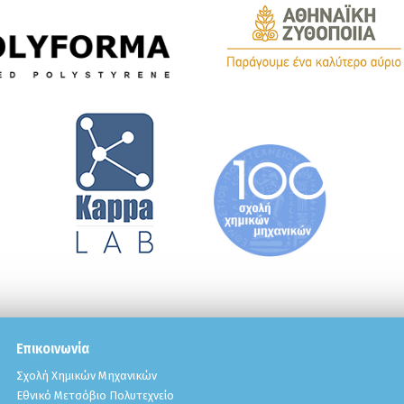
Επικοινωνία
Σχολή Χημικών Μηχανικών
Εθνικό Μετσόβιο Πολυτεχνείο