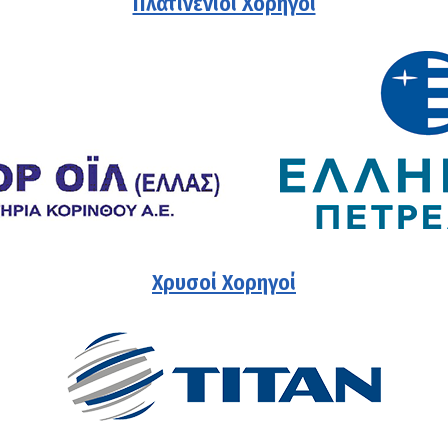
Πλατινένιοι Χορηγοί
Χρυσοί Χορηγοί