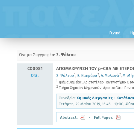
Γενικά
Η
Όνομα Συγγραφέα:
Σ. Ψάλτου
CO0081
ΑΠΟΜΑΚΡΥΝΣΗ ΤΟΥ p-CBA ΜΕ ΕΤΕΡΟΓ
1
2
2
Oral
Σ. Ψάλτου
,
Ε. Καπράρα
,
Α. Μυλωνά
,
Μ. Μή
1
Τμήμα Χημείας, Αριστοτέλειο Πανεπιστήμιο Θεσ
2
Τμήμα Χημικών Μηχανικών, Αριστοτέλειο Πανεπ
Συνεδρία:
Χημικές Διεργασίες - Κατάλυση
Τετάρτη, 29 Μαίου 2019, 16:45 - 19:00, Αί
Abstract:
- Full Paper: