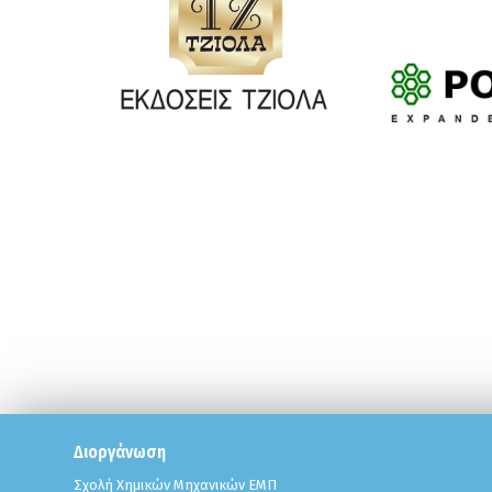
Διοργάνωση
Σχολή Χημικών Μηχανικών ΕΜΠ