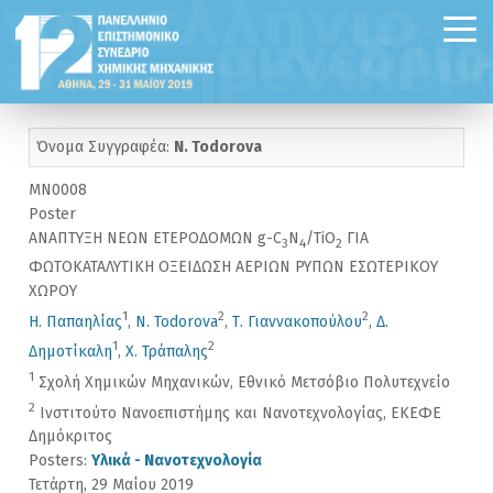
Όνομα Συγγραφέα:
N. Todorova
MN0008
Poster
ΑΝΑΠΤΥΞΗ ΝΕΩΝ ΕΤΕΡΟΔΟΜΩΝ g-C
N
/TiO
ΓΙΑ
3
4
2
ΦΩΤΟΚΑΤΑΛΥΤΙΚΗ ΟΞΕΙΔΩΣΗ ΑΕΡΙΩΝ ΡΥΠΩΝ ΕΣΩΤΕΡΙΚΟΥ
ΧΩΡΟΥ
1
2
2
Η. Παπαηλίας
,
N. Todorova
,
Τ. Γιαννακοπούλου
,
Δ.
1
2
Δημοτίκαλη
,
Χ. Τράπαλης
1
Σχολή Χημικών Μηχανικών, Εθνικό Μετσόβιο Πολυτεχνείο
2
Ινστιτούτο Νανοεπιστήμης και Νανοτεχνολογίας, ΕΚΕΦΕ
Δημόκριτος
Posters:
Υλικά - Νανοτεχνολογία
Τετάρτη, 29 Μαίου 2019