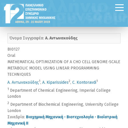
Όνομα Συγγραφέα:
Α. Αντωνακούδης
BI0127
Oral
MATHEMATICAL OPTIMIZATION OF A CHO CELL GENOME-SCALE
METABOLIC MODEL USING LINEAR PROGRAMMING
TECHNIQUES
1
2
1
Α. Αντωνακούδης
,
A. Kiparissides
,
C. Kontoravdi
1
Department of Chemical Engineering, Imperial College
London
2
Department of Biochemical Engineering, University College
London
Συνεδρία:
Βιοχημική Μηχανική - Βιοτεχνολογία - Βιοϊατρική
Μηχανική II