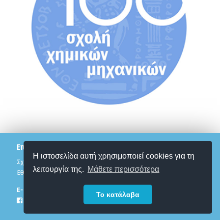
Επικοινωνία
Η ιστοσελίδα αυτή χρησιμοποιεί cookies για τη
Σχολή Χημικών Μηχανικών
λειτουργία της.
Μάθετε περισσότερα
Εθνικό Μετσόβιο Πολυτεχνείο
Ε-mail:
12pesxm@chemeng.ntua.gr
Το κατάλαβα
Facebook Page