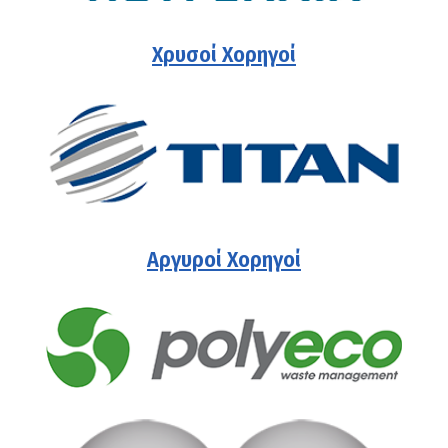
Χρυσοί Χορηγοί
Αργυροί Χορηγοί