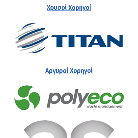
Χρυσοί Χορηγοί
Αργυροί Χορηγοί