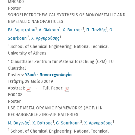
MN0400
Poster
SONOELECTROCHEMICAL SYNTHESIS OF MONOMETALLIC AND
BIMETALLIC NANOPARTICLES
1
1
1
1
Ελ. Δημητρίου
,
A. Giakoub
,
Χ. Βαϊτσης
,
Π. Πανδής
,
G.
2
1
Sourkouni
,
Χ. Αργυρούσης
1
School of Chemical Engineering, National Technical
University of Athens
2
Clausthaler Zentrum für Materialforschung (CZM), TU
Clausthal
Posters:
Υλικά - Νανοτεχνολογία
Τετάρτη, 29 Μαίου 2019
Abstract:
- Full Paper:
EG0408
Poster
USE OF METAL ORGANIC FRAMEWORKS (MOFs) IN
RECHARGEABLE ZINC-AIR BATTERIES
1
1
2
1
Μ. Βαγενάς
,
Χ. Βαϊτσης
,
G. Sourkouni
,
Χ. Αργυρούσης
1
School of Chemical Engineering, National Technical