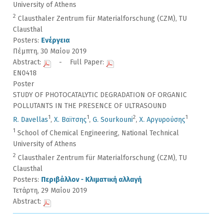
University of Athens
2
Clausthaler Zentrum für Materialforschung (CZM), TU
Clausthal
Posters:
Ενέργεια
Πέμπτη, 30 Μαίου 2019
Abstract:
- Full Paper:
EN0418
Poster
STUDY OF PHOTOCATALYTIC DEGRADATION OF ORGANIC
POLLUTANTS IN THE PRESENCE OF ULTRASOUND
1
1
2
1
R. Davellas
,
Χ. Βαϊτσης
,
G. Sourkouni
,
Χ. Αργυρούσης
1
School of Chemical Engineering, National Technical
University of Athens
2
Clausthaler Zentrum für Materialforschung (CZM), TU
Clausthal
Posters:
Περιβάλλον - Κλιματική αλλαγή
Τετάρτη, 29 Μαίου 2019
Abstract: