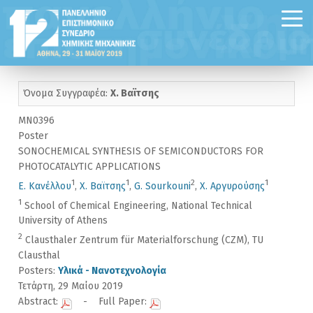
Όνομα Συγγραφέα:
Χ. Βαϊτσης
MN0396
Poster
SONOCHEMICAL SYNTHESIS OF SEMICONDUCTORS FOR
PHOTOCATALYTIC APPLICATIONS
1
1
2
1
Ε. Κανέλλου
,
Χ. Βαϊτσης
,
G. Sourkouni
,
Χ. Αργυρούσης
1
School of Chemical Engineering, National Technical
University of Athens
2
Clausthaler Zentrum für Materialforschung (CZM), TU
Clausthal
Posters:
Υλικά - Νανοτεχνολογία
Τετάρτη, 29 Μαίου 2019
Abstract:
- Full Paper: