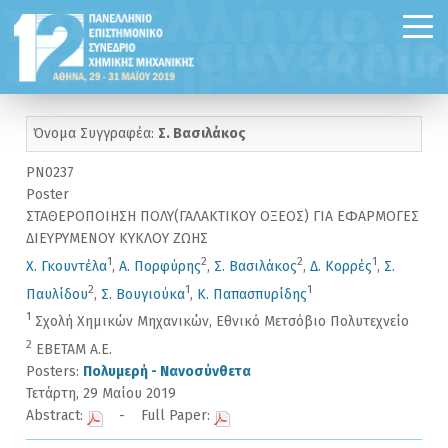
Όνομα Συγγραφέα:
Σ. Βασιλάκος
PN0237
Poster
ΣΤΑΘΕΡΟΠΟΙΗΣΗ ΠΟΛΥ(ΓΑΛΑΚΤΙΚΟΥ ΟΞΕΟΣ) ΓΙΑ ΕΦΑΡΜΟΓΕΣ
ΔΙΕΥΡΥΜΕΝΟΥ ΚΥΚΛΟΥ ΖΩΗΣ
1
2
2
1
Χ. Γκουντέλα
,
Α. Πορφύρης
,
Σ. Βασιλάκος
,
Δ. Κορρές
,
Σ.
2
1
1
Παυλίδου
,
Σ. Βουγιούκα
,
Κ. Παπασπυρίδης
1
Σχολή Χημικών Μηχανικών, Εθνικό Μετσόβιο Πολυτεχνείο
2
ΕΒΕΤΑΜ Α.Ε.
Posters:
Πολυμερή - Νανοσύνθετα
Τετάρτη, 29 Μαίου 2019
Abstract:
- Full Paper: