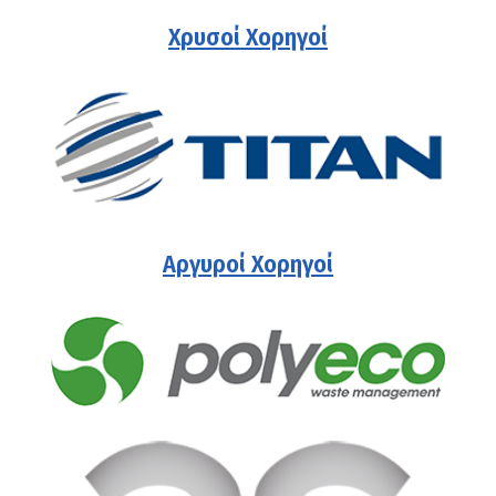
Χρυσοί Χορηγοί
Αργυροί Χορηγοί