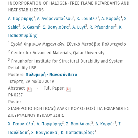
INCORPORATION OF HALOGEN-FREE FLAME RETARDANTS AND
HEAT STABILIZERS
1
1
1
1
Α. Πορφύρης
,
Α. Ανδρονοπούλου
,
K. Lountzis
,
Δ. Κορρές
,
S.
2
2
1
2
3
Sahid
,
S. Gasmi
,
Σ. Βουγιούκα
,
A. Luyt
,
R. Pfaendner
,
Κ.
1
Παπασπυρίδης
1
Σχολή Χημικών Μηχανικών, Εθνικό Μετσόβιο Πολυτεχνείο
2
Center for Advanced Materials, Qatar University
3
Fraunhofer Institute for Structural Durability and System
Reliability LBF
Posters:
Πολυμερή - Νανοσύνθετα
Τετάρτη, 29 Μαίου 2019
Abstract:
- Full Paper:
PN0237
Poster
ΣΤΑΘΕΡΟΠΟΙΗΣΗ ΠΟΛΥ(ΓΑΛΑΚΤΙΚΟΥ ΟΞΕΟΣ) ΓΙΑ ΕΦΑΡΜΟΓΕΣ
ΔΙΕΥΡΥΜΕΝΟΥ ΚΥΚΛΟΥ ΖΩΗΣ
1
2
2
1
Χ. Γκουντέλα
,
Α. Πορφύρης
,
Σ. Βασιλάκος
,
Δ. Κορρές
,
Σ.
2
1
1
Παυλίδου
,
Σ. Βουγιούκα
,
Κ. Παπασπυρίδης