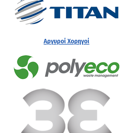
Αργυροί Χορηγοί