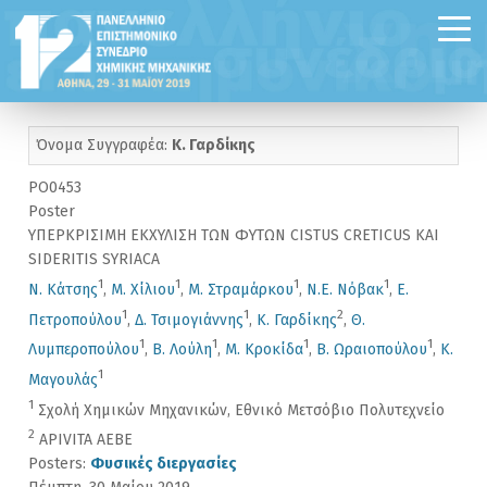
Όνομα Συγγραφέα:
Κ. Γαρδίκης
PO0453
Poster
ΥΠΕΡΚΡΙΣΙΜΗ ΕΚΧΥΛΙΣΗ ΤΩΝ ΦΥΤΩΝ CISTUS CRETICUS ΚΑΙ
SIDERITIS SYRIACA
1
1
1
1
Ν. Κάτσης
,
Μ. Χίλιου
,
Μ. Στραμάρκου
,
Ν.Ε. Νόβακ
,
Ε.
1
1
2
Πετροπούλου
,
Δ. Τσιμογιάννης
,
Κ. Γαρδίκης
,
Θ.
1
1
1
1
Λυμπεροπούλου
,
Β. Λούλη
,
Μ. Κροκίδα
,
Β. Ωραιοπούλου
,
Κ.
1
Μαγουλάς
1
Σχολή Χημικών Μηχανικών, Εθνικό Μετσόβιο Πολυτεχνείο
2
APIVITA AEBE
Posters:
Φυσικές διεργασίες