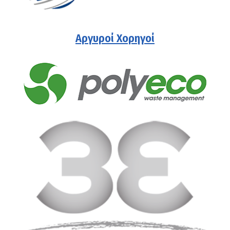
Αργυροί Χορηγοί