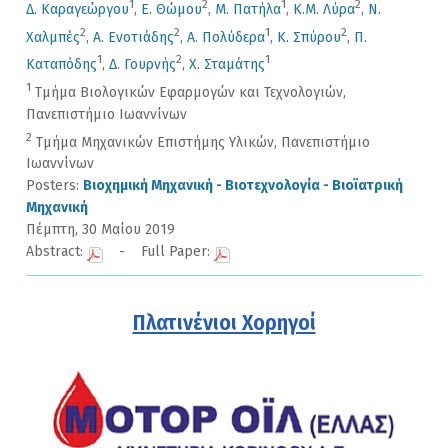
1
2
1
2
Δ. Καραγεώργου
,
Ε. Θώμου
,
Μ. Πατήλα
,
Κ.Μ. Λύρα
,
Ν.
2
2
1
2
Χαλμπές
,
Α. Ενοτιάδης
,
Α. Πολύδερα
,
Κ. Σπύρου
,
Π.
1
2
1
Καταπόδης
,
Δ. Γουρνής
,
Χ. Σταμάτης
1
Τμήμα Βιολογικών Εφαρμογών και Τεχνολογιών,
Πανεπιστήμιο Ιωαννίνων
2
Τμήμα Μηχανικών Επιστήμης Υλικών, Πανεπιστήμιο
Ιωαννίνων
Posters:
Βιοχημική Μηχανική - Βιοτεχνολογία - Βιοϊατρική
Μηχανική
Πέμπτη, 30 Μαίου 2019
Abstract:
- Full Paper:
Πλατινένιοι Χορηγοί