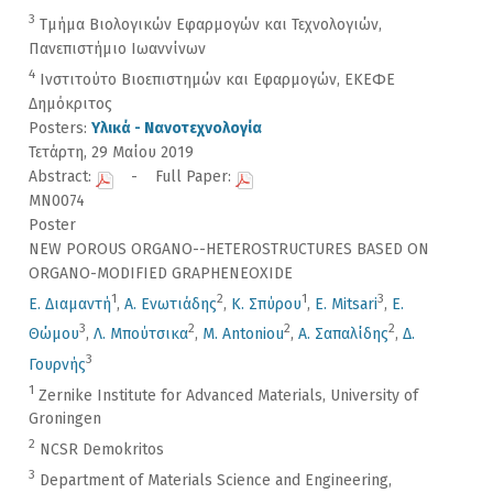
3
Τμήμα Βιολογικών Εφαρμογών και Τεχνολογιών,
Πανεπιστήμιο Ιωαννίνων
4
Ινστιτούτο Βιοεπιστημών και Εφαρμογών, ΕΚΕΦΕ
Δημόκριτος
Posters:
Υλικά - Νανοτεχνολογία
Τετάρτη, 29 Μαίου 2019
Abstract:
- Full Paper:
MN0074
Poster
NEW POROUS ORGANO--HETEROSTRUCTURES BASED ON
ORGANO-MODIFIED GRAPHENEOXIDE
1
2
1
3
Ε. Διαμαντή
,
Α. Ενωτιάδης
,
Κ. Σπύρου
,
E. Mitsari
,
Ε.
3
2
2
2
Θώμου
,
Λ. Μπούτσικα
,
M. Antoniou
,
Α. Σαπαλίδης
,
Δ.
3
Γουρνής
1
Zernike Institute for Advanced Materials, University of
Groningen
2
NCSR Demokritos
3
Department of Materials Science and Engineering,