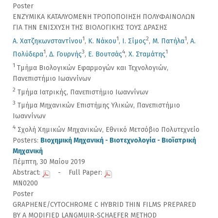
Poster
ΕΝΖΥΜΙΚΑ ΚΑΤΑΛΥΟΜΕΝΗ ΤΡΟΠΟΠΟΙΗΣΗ ΠΟΛΥΦΑΙΝΟΛΩΝ
ΓΙΑ ΤΗΝ ΕΝΙΣΧΥΣΗ ΤΗΣ ΒΙΟΛΟΓΙΚΗΣ ΤΟΥΣ ΔΡΑΣΗΣ
1
1
2
1
Α. Χατζηκωνσταντίνου
,
Κ. Νάκου
,
Ι. Σίμος
,
Μ. Πατήλα
,
Α.
1
3
4
1
Πολύδερα
,
Δ. Γουρνής
,
Ε. Βουτσάς
,
Χ. Σταμάτης
1
Τμήμα Βιολογικών Εφαρμογών και Τεχνολογιών,
Πανεπιστήμιο Ιωαννίνων
2
Τμήμα Ιατρικής, Πανεπιστήμιο Ιωαννίνων
3
Τμήμα Μηχανικών Επιστήμης Υλικών, Πανεπιστήμιο
Ιωαννίνων
4
Σχολή Χημικών Μηχανικών, Εθνικό Μετσόβιο Πολυτεχνείο
Posters:
Βιοχημική Μηχανική - Βιοτεχνολογία - Βιοϊατρική
Μηχανική
Πέμπτη, 30 Μαίου 2019
Abstract:
- Full Paper:
MN0200
Poster
GRAPHENE/CYTOCHROME C HYBRID THIN FILMS PREPARED
BY A MODIFIED LANGMUIR-SCHAEFER METHOD