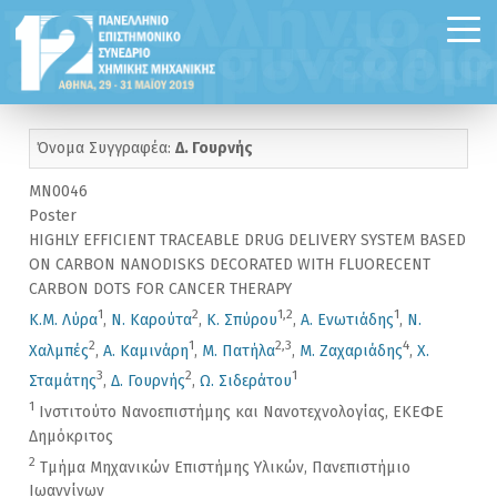
Όνομα Συγγραφέα:
Δ. Γουρνής
MN0046
Poster
HIGHLY EFFICIENT TRACEABLE DRUG DELIVERY SYSTEM BASED
ON CARBON NANODISKS DECORATED WITH FLUORECENT
CARBON DOTS FOR CANCER THERAPY
1
2
1,2
1
Κ.Μ. Λύρα
,
Ν. Καρούτα
,
Κ. Σπύρου
,
Α. Ενωτιάδης
,
Ν.
2
1
2,3
4
Χαλμπές
,
Α. Καμινάρη
,
Μ. Πατήλα
,
Μ. Ζαχαριάδης
,
Χ.
3
2
1
Σταμάτης
,
Δ. Γουρνής
,
Ω. Σιδεράτου
1
Ινστιτούτο Νανοεπιστήμης και Νανοτεχνολογίας, ΕΚΕΦΕ
Δημόκριτος
2
Τμήμα Μηχανικών Επιστήμης Υλικών, Πανεπιστήμιο
Ιωαννίνων