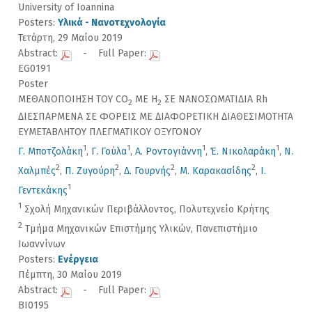
University of Ioannina
Posters:
Υλικά - Νανοτεχνολογία
Τετάρτη, 29 Μαίου 2019
Abstract:
- Full Paper:
EG0191
Poster
ΜΕΘΑΝΟΠΟΙΗΣΗ ΤΟΥ CO
ΜΕ Η
ΣΕ ΝΑΝΟΣΩΜΑΤΙΔΙΑ Rh
2
2
ΔΙΕΣΠΑΡΜΕΝΑ ΣΕ ΦΟΡΕΙΣ ΜΕ ΔΙΑΦΟΡΕΤΙΚΗ ΔΙΑΘΕΣΙΜΟΤΗΤΑ
ΕΥΜΕΤΑΒΛΗΤΟΥ ΠΛΕΓΜΑΤΙΚΟΥ ΟΞΥΓΟΝΟΥ
1
1
1
1
Γ. Μποτζολάκη
,
Γ. Γούλα
,
Α. Ροντογιάννη
,
Έ. Νικολαράκη
,
Ν.
2
2
2
2
Χαλμπές
,
Π. Ζυγούρη
,
Δ. Γουρνής
,
Μ. Καρακασίδης
,
Ι.
1
Γεντεκάκης
1
Σχολή Μηχανικών Περιβάλλοντος, Πολυτεχνείο Κρήτης
2
Τμήμα Μηχανικών Επιστήμης Υλικών, Πανεπιστήμιο
Ιωαννίνων
Posters:
Ενέργεια
Πέμπτη, 30 Μαίου 2019
Abstract:
- Full Paper:
BI0195