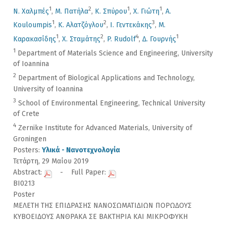
1
2
1
1
Ν. Χαλμπές
,
Μ. Πατήλα
,
Κ. Σπύρου
,
Χ. Γιώτη
,
A.
1
2
3
Kouloumpis
,
Κ. Αλατζόγλου
,
Ι. Γεντεκάκης
,
Μ.
1
2
4
1
Καρακασίδης
,
Χ. Σταμάτης
,
P. Rudolf
,
Δ. Γουρνής
1
Department of Materials Science and Engineering, University
of Ioannina
2
Department of Biological Applications and Technology,
University of Ioannina
3
School of Environmental Engineering, Technical University
of Crete
4
Zernike Institute for Advanced Materials, University of
Groningen
Posters:
Υλικά - Νανοτεχνολογία
Τετάρτη, 29 Μαίου 2019
Abstract:
- Full Paper:
BI0213
Poster
MΕΛΕΤΗ ΤΗΣ ΕΠΙΔΡΑΣΗΣ ΝΑΝΟΣΩΜΑΤΙΔΙΩΝ ΠΟΡΩΔΟΥΣ
ΚΥΒΟΕΙΔΟΥΣ ΑΝΘΡΑΚΑ ΣΕ ΒΑΚΤΗΡΙΑ ΚΑΙ ΜΙΚΡΟΦΥΚΗ