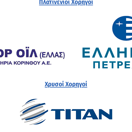
Πλατινένιοι Χορηγοί
Χρυσοί Χορηγοί