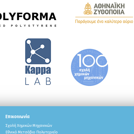
Επικοινωνία
Σχολή Χημικών Μηχανικών
Εθνικό Μετσόβιο Πολυτεχνείο