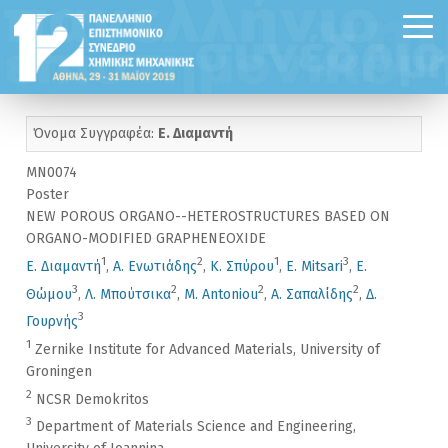
Όνομα Συγγραφέα:
Ε. Διαμαντή
MN0074
Poster
NEW POROUS ORGANO--HETEROSTRUCTURES BASED ON
ORGANO-MODIFIED GRAPHENEOXIDE
1
2
1
3
Ε. Διαμαντή
,
Α. Ενωτιάδης
,
Κ. Σπύρου
,
E. Mitsari
,
Ε.
3
2
2
2
Θώμου
,
Λ. Μπούτσικα
,
M. Antoniou
,
Α. Σαπαλίδης
,
Δ.
3
Γουρνής
1
Zernike Institute for Advanced Materials, University of
Groningen
2
NCSR Demokritos
3
Department of Materials Science and Engineering,