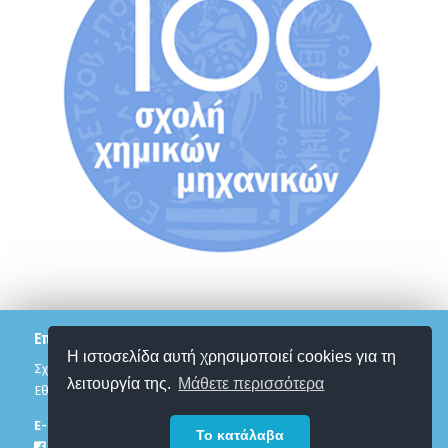
Επικοινωνία
Η ιστοσελίδα αυτή χρησιμοποιεί cookies για τη
Σχολή Χημικών Μηχανικών
λειτουργία της.
Μάθετε περισσότερα
Εθνικό Μετσόβιο Πολυτεχνείο
Ε-mail:
12pesxm@chemeng.ntua.gr
Το κατάλαβα
Facebook Page