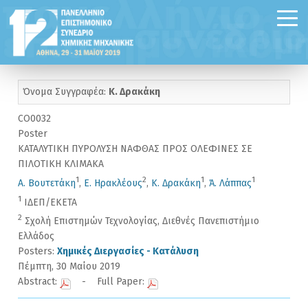
Όνομα Συγγραφέα:
Κ. Δρακάκη
CO0032
Poster
ΚΑΤΑΛΥΤΙΚΗ ΠΥΡΟΛΥΣΗ ΝΑΦΘΑΣ ΠΡΟΣ ΟΛΕΦΙΝΕΣ ΣΕ
ΠΙΛΟΤΙΚΗ ΚΛΙΜΑΚΑ
1
2
1
1
Α. Βουτετάκη
,
Ε. Ηρακλέους
,
Κ. Δρακάκη
,
Ά. Λάππας
1
ΙΔΕΠ/ΕΚΕΤΑ
2
Σχολή Επιστημών Τεχνολογίας, Διεθνές Πανεπιστήμιο
Ελλάδος
Posters:
Χημικές Διεργασίες - Κατάλυση
Πέμπτη, 30 Μαίου 2019
Abstract:
- Full Paper: