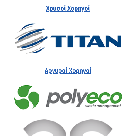
Χρυσοί Χορηγοί
Αργυροί Χορηγοί