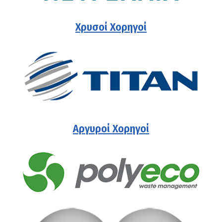
Χρυσοί Χορηγοί
Αργυροί Χορηγοί