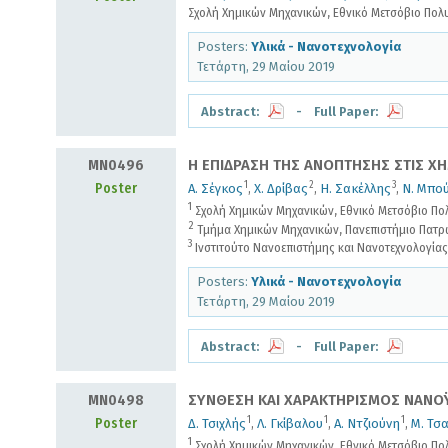
Σχολή Χημικών Μηχανικών, Εθνικό Μετσόβιο Πολυ
Posters:
Υλικά - Νανοτεχνολογία
Τετάρτη, 29 Μαίου 2019
Abstract:
- Full Paper:
MN0496
Η ΕΠΙΔΡΑΣΗ ΤΗΣ ΑΝΟΠΤΗΣΗΣ ΣΤΙΣ ΧΗ
1
2
3
Poster
Α. Σέγκος
,
Χ. Δρίβας
,
Η. Σακέλλης
,
Ν. Μπο
1
Σχολή Χημικών Μηχανικών, Εθνικό Μετσόβιο Πολ
2
Τμήμα Χημικών Μηχανικών, Πανεπιστήμιο Πατρ
3
Ινστιτούτο Νανοεπιστήμης και Νανοτεχνολογία
Posters:
Υλικά - Νανοτεχνολογία
Τετάρτη, 29 Μαίου 2019
Abstract:
- Full Paper:
MN0498
ΣΥΝΘΕΣΗ ΚΑΙ ΧΑΡΑΚΤΗΡΙΣΜΟΣ ΝΑΝΟΫΒ
1
1
1
Poster
Δ. Τσιχλής
,
Λ. Γκίβαλου
,
Α. Ντζιούνη
,
Μ. Τσ
1
Σχολή Χημικών Μηχανικών, Εθνικό Μετσόβιο Πολ