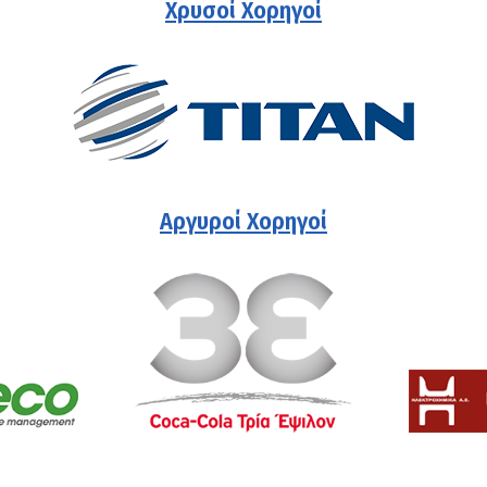
Χρυσοί Χορηγοί
Αργυροί Χορηγοί