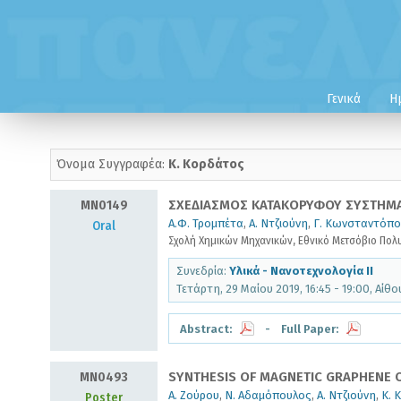
Γενικά
Η
Όνομα Συγγραφέα:
Κ. Κορδάτος
MN0149
ΣΧΕΔΙΑΣΜΟΣ ΚΑΤΑΚΟΡΥΦΟΥ ΣΥΣΤΗΜΑ
Α.Φ. Τρομπέτα
,
Α. Ντζιούνη
,
Γ. Κωνσταντόπο
Oral
Σχολή Χημικών Μηχανικών, Εθνικό Μετσόβιο Πολυ
Συνεδρία:
Υλικά - Νανοτεχνολογία II
Τετάρτη, 29 Μαίου 2019, 16:45 - 19:00, Αίθ
Abstract:
- Full Paper:
MN0493
SYNTHESIS OF MAGNETIC GRAPHENE
Α. Ζούρου
,
Ν. Αδαμόπουλος
,
Α. Ντζιούνη
,
Κ. 
Poster