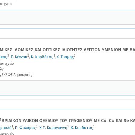
τεχνείο
ΜΙΚΕΣ, ΔΟΜΙΚΕΣ ΚΑΙ ΟΠΤΙΚΕΣ ΙΔΙΟΤΗΤΕΣ ΛΕΠΤΩΝ ΥΜΕΝΙΩΝ ΜΕ ΒΑ
3
2
1
3
ύκος
,
Σ. Κέννου
,
Κ. Κορδάτος
,
Χ. Τσάμης
υτεχνείο
ών
ς, ΕΚΕΦΕ Δημόκριτος
ΡΙΔΙΚΩΝ ΥΛΙΚΩΝ ΟΞΕΙΔΙΟΥ ΤΟΥ ΓΡΑΦΕΝΙΟΥ ΜΕ Cu, Co ΚΑΙ Se 
1
2
1
1
αρπαλή
,
Π. Φαλάρας
,
Χ.Σ. Καραγιάννη
,
Κ. Κορδάτος
υτεχνείο