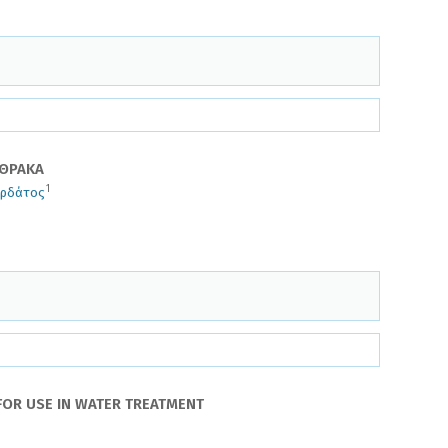
ΝΘΡΑΚΑ
1
ορδάτος
FOR USE IN WATER TREATMENT