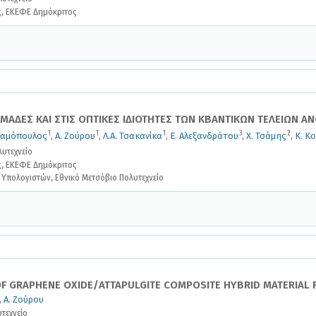
ς, ΕΚΕΦΕ Δημόκριτος
ΟΜΑΔΕΣ ΚΑΙ ΣΤΙΣ ΟΠΤΙΚΕΣ ΙΔΙΟΤΗΤΕΣ ΤΩΝ ΚΒΑΝΤΙΚΩΝ ΤΕΛΕΙΩΝ Α
1
1
1
3
2
δαμόπουλος
,
Α. Ζούρου
,
Λ.Α. Τσακανίκα
,
Ε. Αλεξανδράτου
,
Χ. Τσάμης
,
Κ. Κ
υτεχνείο
ς, ΕΚΕΦΕ Δημόκριτος
Υπολογιστών, Εθνικό Μετσόβιο Πολυτεχνείο
F GRAPHENE OXIDE/ATTAPULGITE COMPOSITE HYBRID MATERIAL 
,
Α. Ζούρου
τεχνείο