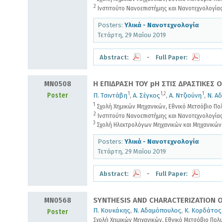
2
Ινστιτούτο Νανοεπιστήμης και Νανοτεχνολογία
Posters:
Υλικά - Νανοτεχνολογία
Τετάρτη, 29 Μαίου 2019
Abstract:
- Full Paper:
MN0508
Η ΕΠΙΔΡΑΣΗ ΤΟΥ pH ΣΤΙΣ ΔΡΑΣΤΙΚΕΣ 
1
1,2
1
Poster
Π. Τσιντάβη
,
Α. Σέγκος
,
Α. Ντζιούνη
,
Ν. Α
1
Σχολή Χημικών Μηχανικών, Εθνικό Μετσόβιο Πολ
2
Ινστιτούτο Νανοεπιστήμης και Νανοτεχνολογία
3
Σχολή Ηλεκτρολόγων Μηχανικών και Μηχανικών 
Posters:
Υλικά - Νανοτεχνολογία
Τετάρτη, 29 Μαίου 2019
Abstract:
- Full Paper:
MN0568
SYNTHESIS AND CHARACTERIZATION O
Π. Κουκάκης
,
Ν. Αδαμόπουλος
,
Κ. Κορδάτος
Poster
Σχολή Χημικών Μηχανικών, Εθνικό Μετσόβιο Πολυ