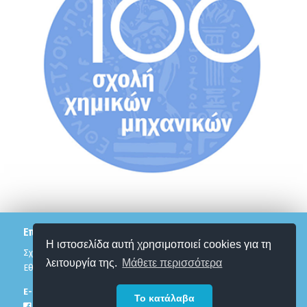
Επικοινωνία
Η ιστοσελίδα αυτή χρησιμοποιεί cookies για τη
Σχολή Χημικών Μηχανικών
λειτουργία της.
Μάθετε περισσότερα
Εθνικό Μετσόβιο Πολυτεχνείο
Ε-mail:
12pesxm@chemeng.ntua.gr
Το κατάλαβα
Facebook Page