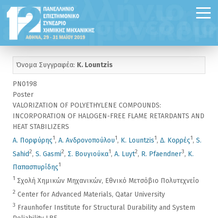
Όνομα Συγγραφέα:
K. Lountzis
PN0198
Poster
VALORIZATION OF POLYETHYLENE COMPOUNDS:
INCORPORATION OF HALOGEN-FREE FLAME RETARDANTS AND
HEAT STABILIZERS
1
1
1
1
Α. Πορφύρης
,
Α. Ανδρονοπούλου
,
K. Lountzis
,
Δ. Κορρές
,
S.
2
2
1
2
3
Sahid
,
S. Gasmi
,
Σ. Βουγιούκα
,
A. Luyt
,
R. Pfaendner
,
Κ.
1
Παπασπυρίδης
1
Σχολή Χημικών Μηχανικών, Εθνικό Μετσόβιο Πολυτεχνείο
2
Center for Advanced Materials, Qatar University
3
Fraunhofer Institute for Structural Durability and System