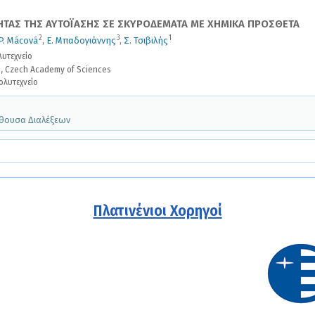
ΤΑΣ ΤΗΣ ΑΥΤΟΪΑΣΗΣ ΣΕ ΣΚΥΡΟΔΕΜΑΤΑ ΜΕ ΧΗΜΙΚΑ ΠΡΟΣΘΕΤΑ
2
3
1
P. Mácová
,
Ε. Μπαδογιάννης
,
Σ. Τσιβιλής
υτεχνείο
s, Czech Academy of Sciences
ολυτεχνείο
Αίθουσα Διαλέξεων
Πλατινένιοι Χορηγοί