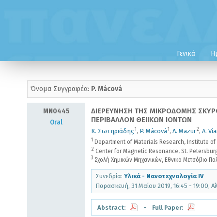
Γενικά
Η
Όνομα Συγγραφέα:
P. Mácová
MN0445
ΔΙΕΡΕΥΝΗΣΗ ΤΗΣ ΜΙΚΡΟΔΟΜΗΣ ΣΚΥΡ
ΠΕΡΙΒΑΛΛΟΝ ΘΕΙΙΚΩΝ ΙΟΝΤΩΝ
Oral
1
1
2
Κ. Σωτηριάδης
,
P. Mácová
,
A. Mazur
,
A. Via
1
Department of Materials Research, Institute o
2
Center for Magnetic Resonance, St. Petersburg
3
Σχολή Χημικών Μηχανικών, Εθνικό Μετσόβιο Πολ
Συνεδρία:
Υλικά - Νανοτεχνολογία IV
Παρασκευή, 31 Μαίου 2019, 16:45 - 19:00, 
Abstract:
- Full Paper: