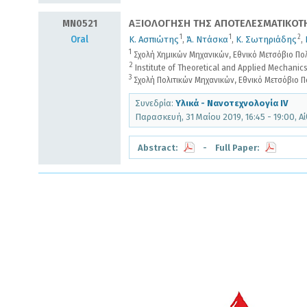
MN0521
ΑΞΙΟΛΟΓΗΣΗ ΤΗΣ ΑΠΟΤΕΛΕΣΜΑΤΙΚΟΤΗ
1
1
2
Oral
Κ. Ασπιώτης
,
Ά. Ντάσκα
,
Κ. Σωτηριάδης
,
1
Σχολή Χημικών Μηχανικών, Εθνικό Μετσόβιο Πολ
2
Institute of Theoretical and Applied Mechanic
3
Σχολή Πολιτικών Μηχανικών, Εθνικό Μετσόβιο Π
Συνεδρία:
Υλικά - Νανοτεχνολογία IV
Παρασκευή, 31 Μαίου 2019, 16:45 - 19:00, 
Abstract:
- Full Paper: