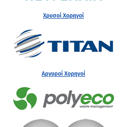
Χρυσοί Χορηγοί
Αργυροί Χορηγοί