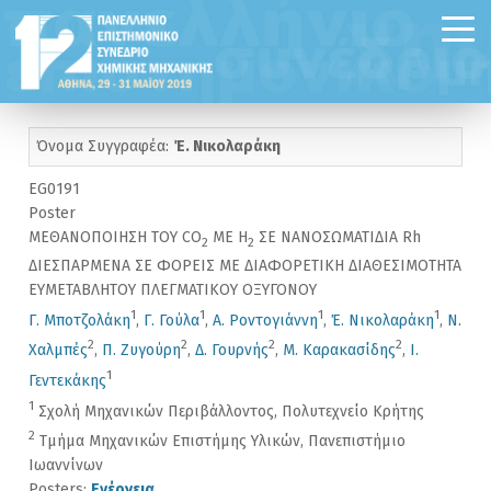
Όνομα Συγγραφέα:
Έ. Νικολαράκη
EG0191
Poster
ΜΕΘΑΝΟΠΟΙΗΣΗ ΤΟΥ CO
ΜΕ Η
ΣΕ ΝΑΝΟΣΩΜΑΤΙΔΙΑ Rh
2
2
ΔΙΕΣΠΑΡΜΕΝΑ ΣΕ ΦΟΡΕΙΣ ΜΕ ΔΙΑΦΟΡΕΤΙΚΗ ΔΙΑΘΕΣΙΜΟΤΗΤΑ
ΕΥΜΕΤΑΒΛΗΤΟΥ ΠΛΕΓΜΑΤΙΚΟΥ ΟΞΥΓΟΝΟΥ
1
1
1
1
Γ. Μποτζολάκη
,
Γ. Γούλα
,
Α. Ροντογιάννη
,
Έ. Νικολαράκη
,
Ν.
2
2
2
2
Χαλμπές
,
Π. Ζυγούρη
,
Δ. Γουρνής
,
Μ. Καρακασίδης
,
Ι.
1
Γεντεκάκης
1
Σχολή Μηχανικών Περιβάλλοντος, Πολυτεχνείο Κρήτης
2
Τμήμα Μηχανικών Επιστήμης Υλικών, Πανεπιστήμιο
Ιωαννίνων
Posters:
Ενέργεια