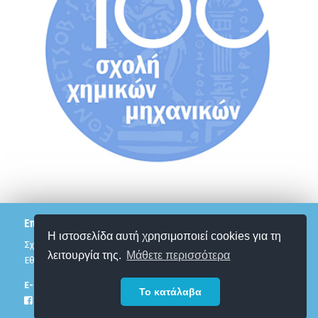
Επικοινωνία
Η ιστοσελίδα αυτή χρησιμοποιεί cookies για τη
Σχολή Χημικών Μηχανικών
λειτουργία της.
Μάθετε περισσότερα
Εθνικό Μετσόβιο Πολυτεχνείο
Ε-mail:
12pesxm@chemeng.ntua.gr
Το κατάλαβα
Facebook Page