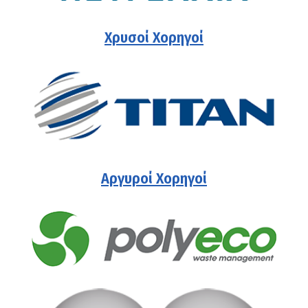
Χρυσοί Χορηγοί
Αργυροί Χορηγοί