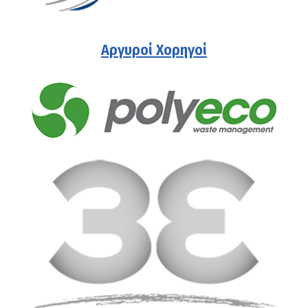
Αργυροί Χορηγοί