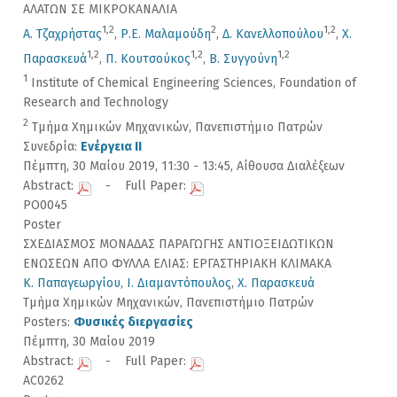
ΑΛΑΤΩΝ ΣΕ ΜΙΚΡΟΚΑΝΑΛΙΑ
1,2
2
1,2
Α. Τζαχρήστας
,
Ρ.Ε. Μαλαμούδη
,
Δ. Κανελλοπούλου
,
Χ.
1,2
1,2
1,2
Παρασκευά
,
Π. Κουτσούκος
,
Β. Συγγούνη
1
Institute of Chemical Engineering Sciences, Foundation of
Research and Technology
2
Τμήμα Χημικών Μηχανικών, Πανεπιστήμιο Πατρών
Συνεδρία:
Ενέργεια II
Πέμπτη, 30 Μαίου 2019, 11:30 - 13:45, Αίθουσα Διαλέξεων
Abstract:
- Full Paper:
PO0045
Poster
ΣΧΕΔΙΑΣΜΟΣ ΜΟΝΑΔΑΣ ΠΑΡΑΓΩΓΗΣ ΑΝΤΙΟΞΕΙΔΩΤΙΚΩΝ
ΕΝΩΣΕΩΝ ΑΠΟ ΦΥΛΛΑ ΕΛΙΑΣ: ΕΡΓΑΣΤΗΡΙΑΚΗ ΚΛΙΜΑΚΑ
Κ. Παπαγεωργίου
,
Ι. Διαμαντόπουλος
,
Χ. Παρασκευά
Τμήμα Χημικών Μηχανικών, Πανεπιστήμιο Πατρών
Posters:
Φυσικές διεργασίες
Πέμπτη, 30 Μαίου 2019
Abstract:
- Full Paper:
AC0262