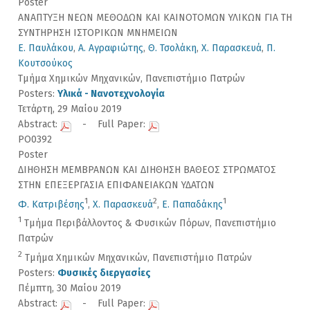
Poster
ΑΝΑΠΤΥΞΗ ΝΕΩΝ ΜΕΘΟΔΩΝ ΚΑΙ ΚΑΙΝΟΤΟΜΩΝ ΥΛΙΚΩΝ ΓΙΑ ΤΗ
ΣΥΝΤΗΡΗΣΗ ΙΣΤΟΡΙΚΩΝ ΜΝΗΜΕΙΩΝ
Ε. Παυλάκου
,
Α. Αγραφιώτης
,
Θ. Τσολάκη
,
Χ. Παρασκευά
,
Π.
Κουτσούκος
Τμήμα Χημικών Μηχανικών, Πανεπιστήμιο Πατρών
Posters:
Υλικά - Νανοτεχνολογία
Τετάρτη, 29 Μαίου 2019
Abstract:
- Full Paper:
PO0392
Poster
ΔΙΗΘΗΣΗ ΜΕΜΒΡΑΝΩΝ ΚΑΙ ΔΙΗΘΗΣΗ ΒΑΘΕΟΣ ΣΤΡΩΜΑΤΟΣ
ΣΤΗΝ ΕΠΕΞΕΡΓΑΣΙΑ ΕΠΙΦΑΝΕΙΑΚΩΝ ΥΔΑΤΩΝ
1
2
1
Φ. Κατριβέσης
,
Χ. Παρασκευά
,
Ε. Παπαδάκης
1
Τμήμα Περιβάλλοντος & Φυσικών Πόρων, Πανεπιστήμιο
Πατρών
2
Τμήμα Χημικών Μηχανικών, Πανεπιστήμιο Πατρών
Posters:
Φυσικές διεργασίες
Πέμπτη, 30 Μαίου 2019
Abstract:
- Full Paper: