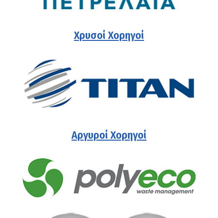
Χρυσοί Χορηγοί
Αργυροί Χορηγοί